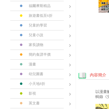
福爾摩斯精品
旅遊書低至6折
兒童的學習
兒童小說
家長讀物
簡約食譜半價
漫畫
幼兒圖書
內容簡介
小天地8折
以漫畫
影視
輯錄《
英文書