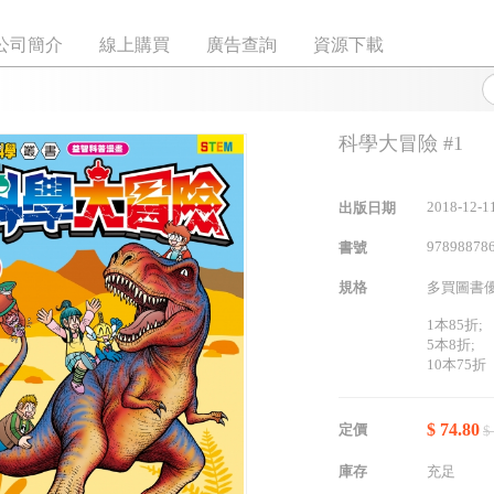
公司簡介
線上購買
廣告查詢
資源下載
科學大冒險 #1
2018-12-1
出版日期
97898878
書號
規格
多買圖書
1本85折;
5本8折;
10本75折
$ 74.80
定價
$
庫存
充足