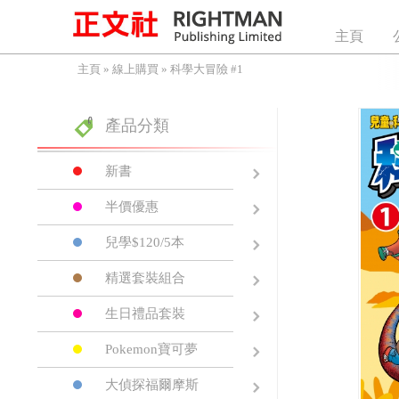
主頁
主頁
»
線上購買
»
科學大冒險 #1
產品分類
新書
半價優惠
兒學$120/5本
精選套裝組合
生日禮品套裝
Pokemon寶可夢
大偵探福爾摩斯