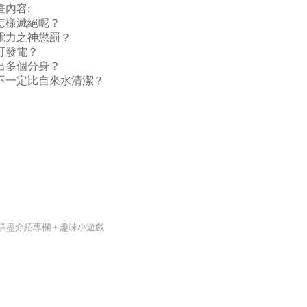
畫內容:
怎樣滅絕呢？
電力之神懲罰？
可發電？
出多個分身？
不一定比自來水清潔？
詳盡介紹專欄 + 趣味小遊戲