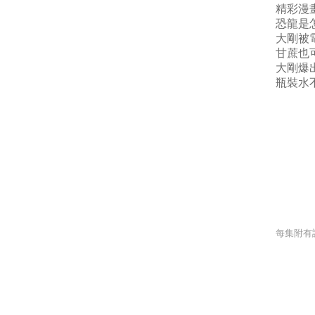
精彩漫
恐龍是
大剛被
甘蔗也
大剛爆
瓶裝水
每集附有