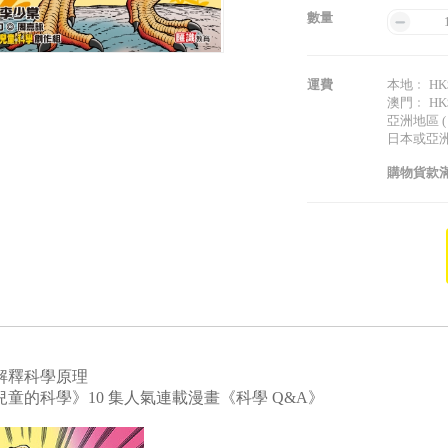
數量
運費
本地﹕ HK$
澳門﹕ HK$
亞洲地區 (
日本或亞洲以
購物貨款滿
解釋科學原理
兒童的科學》10 集人氣連載漫畫《科學 Q&A》