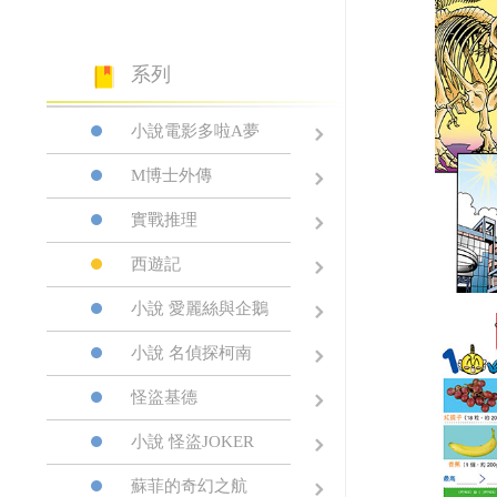
系列
小說電影多啦A夢
M博士外傳
實戰推理
西遊記
小說 愛麗絲與企鵝
小說 名偵探柯南
怪盜基德
小說 怪盜JOKER
蘇菲的奇幻之航