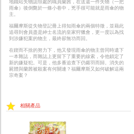
地鐵站失物認領處的職員蘭茜，在送還一件失物（一把
雨傘）後倒斃於一條小巷中，兇手很可能就是雨傘的物
主。
福爾摩斯從失物登記冊上得知雨傘的兩個特徵，並藉此
追尋到會員盡是紳士名流的皇家狩獵會，更一度以為找
到涉嫌犯案的物主，最終卻無功而回。
在鍥而不捨的努力下，他又發現雨傘的物主曾同時遺下
一本雜誌，而雜誌上更留下了重要的線索，令他鎖定了
新的嫌疑犯。可是，他多番追查下仍鎩羽而歸。消失的
屍體與蘭茜被殺案有何關連？福爾摩斯又如何破解這兩
宗奇案？
相關產品