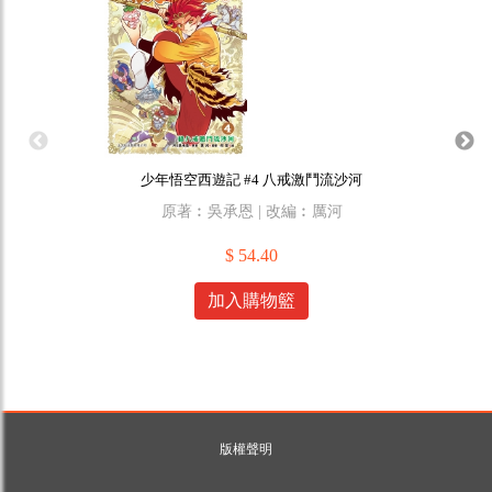
少年悟空西遊記 #4 八戒激鬥流沙河
原著︰吳承恩 | 改編︰厲河
原作
$ 54.40
加入購物籃
版權聲明