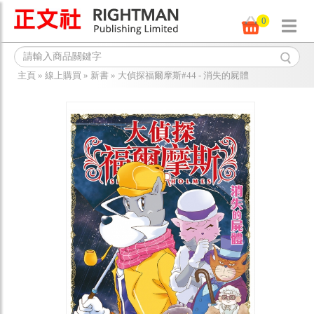
0
主頁
»
線上購買
»
新書
»
大偵探福爾摩斯#44 - 消失的屍體