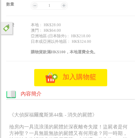
數量
1
運費
本地﹕ HK$28.00
澳門﹕ HK$64.00
亞洲地區 (日本除外)﹕ HK$218.00
日本或亞洲以外地區﹕ HK$324.00
購物貨款滿HK$100，本地運費全免。
加入購物籃
內容簡介
《大偵探福爾魔斯第44集 - 消失的屍體》
殮房內一具流浪漢的屍體於深夜離奇失蹤！盜屍者是何
方神聖？一具無親無故的屍體又有何用途？同一時期，