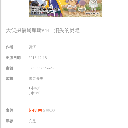
大偵探福爾摩斯#44 - 消失的屍體
作者
厲河
2018-12-18
出版日期
9789887864462
書號
規格
書展優惠
1本8折
5本7折
$ 48.00
定價
$ 60.00
庫存
充足