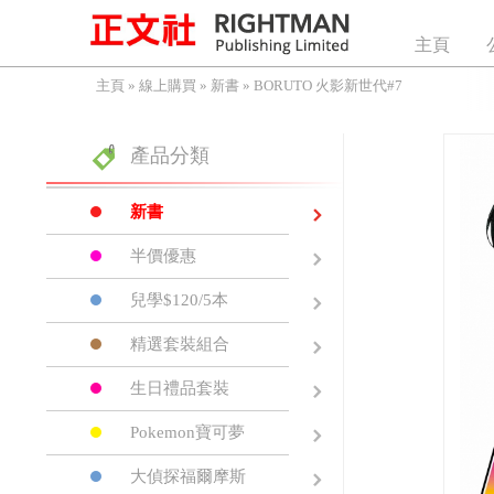
主頁
主頁
»
線上購買
»
新書
»
BORUTO 火影新世代#7
產品分類
新書
半價優惠
兒學$120/5本
精選套裝組合
生日禮品套裝
Pokemon寶可夢
大偵探福爾摩斯