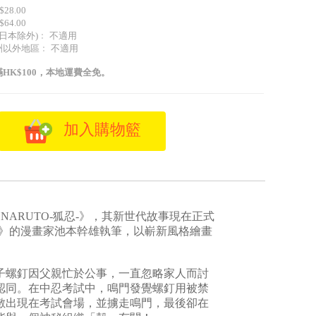
28.00
64.00
(日本除外)﹕ 不適用
洲以外地區﹕ 不適用
HK$100，本地運費全免。
加入購物籃
NARUTO-狐忍-》，其新世代故事現在正式
O》的漫畫家池本幹雄執筆，以嶄新風格繪畫
螺釘因父親忙於公事，一直忽略家人而討
認同。在中忍考試中，鳴門發覺螺釘用被禁
敷出現在考試會場，並擄走鳴門，最後卻在