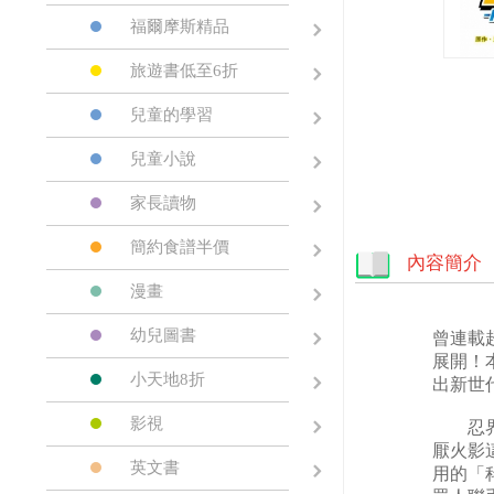
福爾摩斯精品
旅遊書低至6折
兒童的學習
兒童小說
家長讀物
簡約食譜半價
內容簡介
漫畫
幼兒圖書
曾連載
展開！
小天地8折
出新世
影視
忍界大
厭火影
英文書
用的「