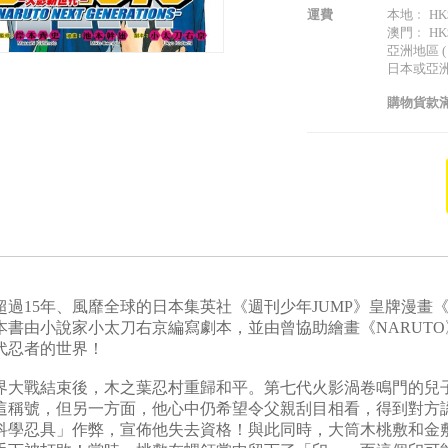
運費
本地﹕ HK$
澳門﹕ HK$
亞洲地區 
日本或亞
購物貨款滿
超過15年、風靡全球的日本集英社《週刊少年JUMP》皇牌漫畫《
本書由小說家小太刀右京編寫劇本，並由曾協助繪畫《NARUT
代忍者的世界！
戰結束後，木之葉忍村重歸和平。第七代火影渦卷鳴門的兒子
這稱號，但另一方面，他心中仍希望令父親刮目相看，得到對方
科學忍具」作弊，宣佈他失去資格！與此同時，大筒木桃敷和金