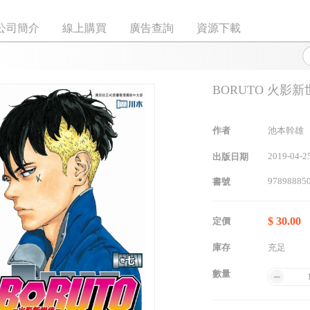
公司簡介
線上購買
廣告查詢
資源下載
BORUTO 火影新
作者
池本幹雄
2019-04-2
出版日期
97898885
書號
$ 30.00
定價
庫存
充足
數量