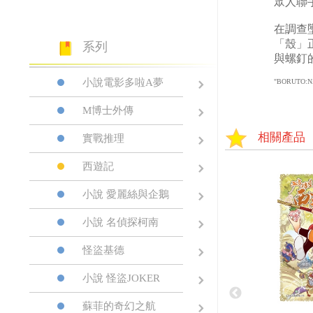
眾人聯
在調查
「殼」
系列
與螺釘
小說電影多啦A夢
"BORUTO:NAR
M博士外傳
相關產品
實戰推理
西遊記
小說 愛麗絲與企鵝
小說 名偵探柯南
怪盜基德
小說 怪盜JOKER
蘇菲的奇幻之航