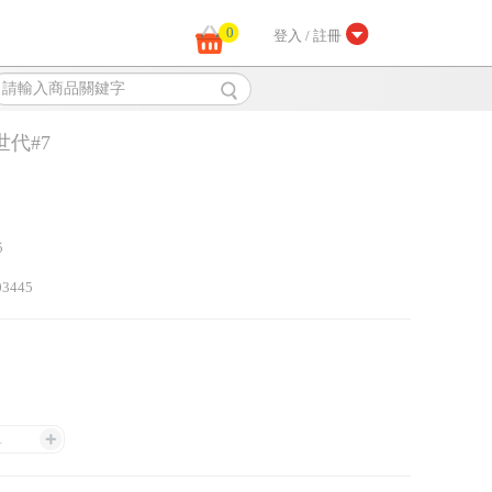
0
登入 / 註冊
世代#7
5
03445
1