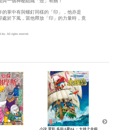
能與一個神秘組織「殼」有關！
年的掌中有與螺釘同樣的「印」，他亦是
卻處於下風，當他釋放「印」的力量時，竟
 All rights reserved.
小說 電影 多啦A夢#4 ︰大雄之金銀
小說 名偵探柯南