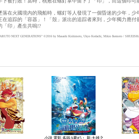
手下被打敗！當時，桃敷在螺釘掌中留下了「印」，而這個印可
墜落在火國境內的飛船時，螺釘等人發現了一個昏迷的少年，少
正在追踪的「容器」！「殼」派出的追踪者來到，少年獨力應付
的「印」產生共嗚!?
UTO NEXT GENERATIONS" ©2016 by Masashi Kishimoto, Ukyo Kodachi, Mikio Ikemoto / SHUEISHA Inc.
小說 電影 多啦A夢#5︰ 新‧大雄之