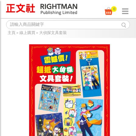
0
主頁
»
線上購買
»
大偵探文具套裝