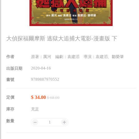
大偵探福爾摩斯 逃獄大追捕大電影-漫畫版 下
作者
原著：厲河 編劇：袁建滔 導演：袁建滔、鄒榮肇
2020-04-16
出版日期
9789887970552
書號
$ 34.00
定價
$ 68.00
庫存
充足
數量
1