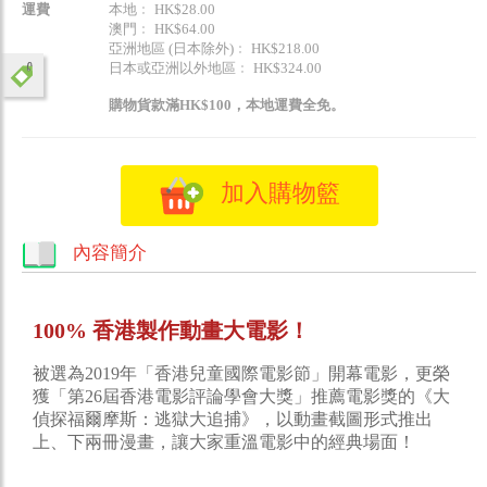
運費
本地﹕ HK$28.00
澳門﹕ HK$64.00
亞洲地區 (日本除外)﹕ HK$218.00
日本或亞洲以外地區﹕ HK$324.00
購物貨款滿HK$100，本地運費全免。
加入購物籃
內容簡介
100% 香港製作動畫大電影！
被選為2019年「香港兒童國際電影節」開幕電影，更榮
獲「第26屆香港電影評論學會大獎」推薦電影獎的《大
偵探福爾摩斯：逃獄大追捕》，以動畫截圖形式推出
上、下兩冊漫畫，讓大家重溫電影中的經典場面！