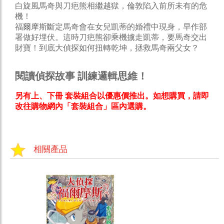
白旋風馬奇與刀疤熊相繼越獄，倫敦陷入前所未有的危
機！
福爾摩斯斷定馬奇會在女兒凱蒂的婚禮中現身，早作部
署做好埋伏。這時刀疤熊卻乘機擄走凱蒂，要馬奇交出
財寶！到底大偵探如何扭轉乾坤，拯救馬奇兩父女？
閱讀偵探故事 訓練邏輯思維！
另有上、下冊 套裝組合以優惠價推出。如想購買，請即
改往購物網內「套裝組合」區內選購。
相關產品