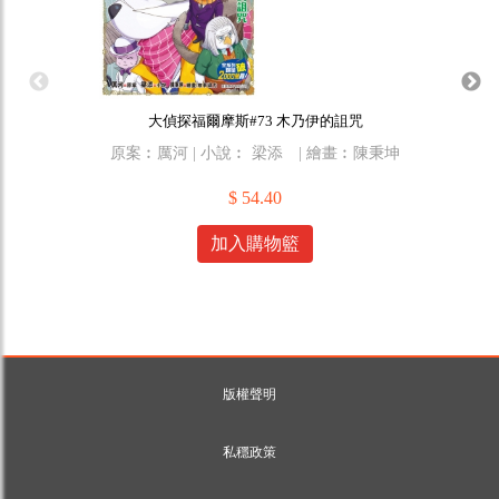
大偵探福爾摩斯#73 木乃伊的詛咒
原案︰厲河 | 小說︰ 梁添 | 繪畫︰陳秉坤
$ 54.40
加入購物籃
版權聲明
私穩政策