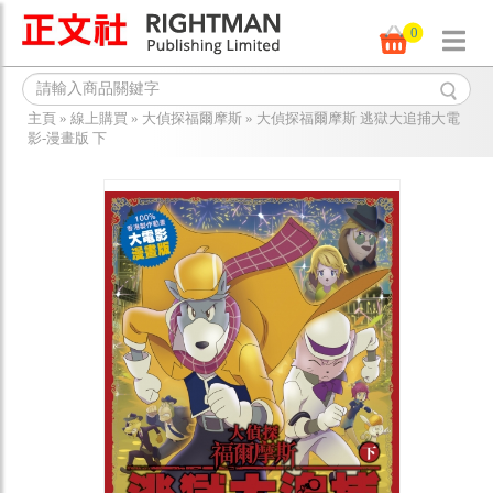
0
主頁
»
線上購買
»
大偵探福爾摩斯
»
大偵探福爾摩斯 逃獄大追捕大電
影-漫畫版 下