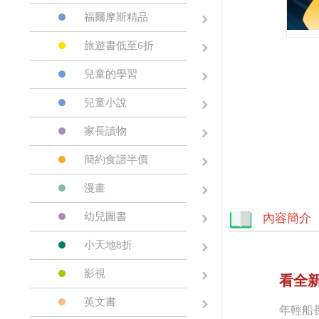
福爾摩斯精品
旅遊書低至6折
兒童的學習
兒童小說
家長讀物
簡約食譜半價
漫畫
幼兒圖書
內容簡介
小天地8折
影視
看全
英文書
年輕船