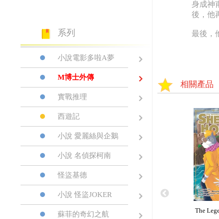
身成神
後，他
系列
最後，
小說電影多啦A夢
M博士外傳
相關產品
實戰推理
西遊記
小說 愛麗絲與企鵝
小說 名偵探柯南
怪盜基德
小說 怪盜JOKER
The Lege
蘇菲的奇幻之航