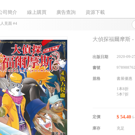
公司簡介
線上購買
廣告查詢
資源下載
人見面 #4
大偵探福爾摩斯 -
2020-09-2
出版日期
97898876
書號
規格
書展優惠
1本8折
5本7折
$ 54.40
定價
$
庫存
充足