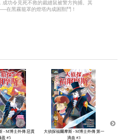
，成功令見死不救的裁縫鼠被警方拘捕。其
──在黑霧籠罩的燈塔內成困獸鬥！
 - M博士外傳 惡貫
大偵探福爾摩斯 - M博士外傳 第一
大偵探福爾摩斯
滿盈 #5
滴血 #3
在