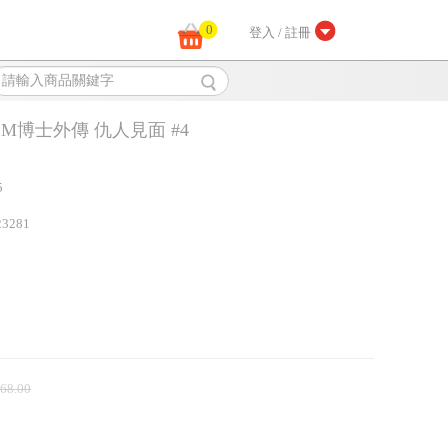
0
登入 / 註冊
 M博士外傳 仇人見面 #4
5
23281
 68.00