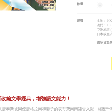
數量
運費
本地﹕ HK$
澳門﹕ HK$
亞洲地區 (
日本或亞洲以
購物貨款滿
新改編文學經典，增強語文能力！
長唐泰斯被同僚唐格拉爾和妻子的表哥費爾南誣告入獄，經歷千