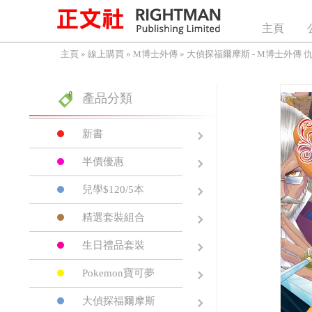
主頁
主頁
»
線上購買
»
M博士外傳
»
大偵探福爾摩斯 - M博士外傳 仇
產品分類
新書
半價優惠
兒學$120/5本
精選套裝組合
生日禮品套裝
Pokemon寶可夢
大偵探福爾摩斯