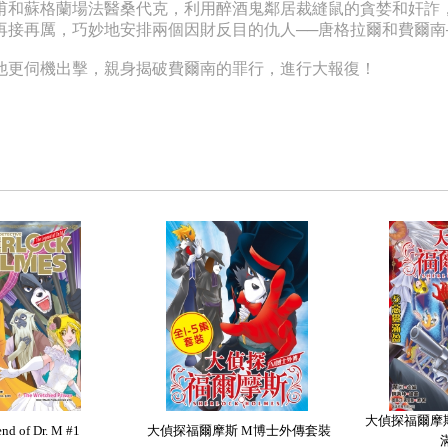
甫和蘇格蘭場法醫桑代克，利用醉酒鬼鄰居裁縫鼠的貪婪和奸詐
再接再厲，巧妙地安排兩個因財反目的仇人──唐格拉爾和費爾南
他更伺機出擊，親身揭破費爾南的罪行，進行大報復！
大偵探福爾摩斯
nd of Dr. M #1
大偵探福爾摩斯 M博士外傳套裝