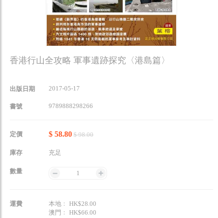
香港行山全攻略 軍事遺跡探究〈港島篇〉
2017-05-17
出版日期
9789888298266
書號
$ 58.80
定價
$ 98.00
庫存
充足
數量
1
運費
本地﹕ HK$28.00
澳門﹕ HK$66.00