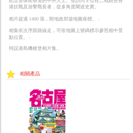
紀念曾保衛香港的中外人士。並訪問 4 位在二戰經歷香
港抗戰及游擊戰長者，從多角度闡述史實。
相片超過 1400 張，附地政郊遊地圖座標。 ‧
相集依次序跟路線走，可依地圖上號碼標示參照相中景
點位置。 ‧
特設港島機槍堡相片集。
相關產品