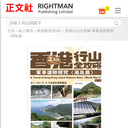
0
主頁
»
線上購買
»
旅遊書低至6折
»
香港行山全攻略 軍事遺跡探究
〈港島篇〉