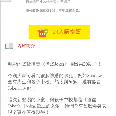
日本或亞洲以外地區﹕ 不適用
購物貨款滿HK$100，本地運費全免。
加入購物籃
內容簡介
精彩的盜寶漫畫《怪盜Joker》推出第20期了！
今期大家可看到很多熟悉的臉孔，例如Shadow、
金有先生和殺子中校、熊太與阿輝，還有假冒
Joker三人組！
這次新登場的小蜜，與殺子中校都是《怪盜
Joker》中極受歡迎的女角，她們會有甚麼爆笑表
現？實在值得期待！