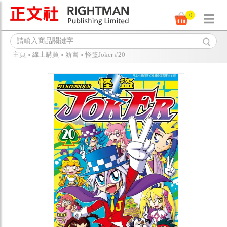
0
主頁
»
線上購買
»
新書
»
怪盜Joker #20