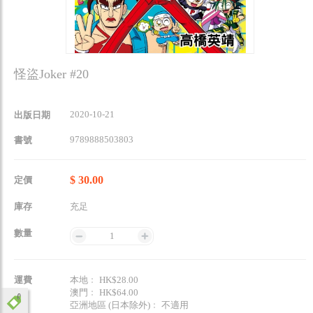
怪盜Joker #20
2020-10-21
出版日期
9789888503803
書號
$ 30.00
定價
庫存
充足
數量
1
運費
本地﹕ HK$28.00
澳門﹕ HK$64.00
亞洲地區 (日本除外)﹕ 不適用