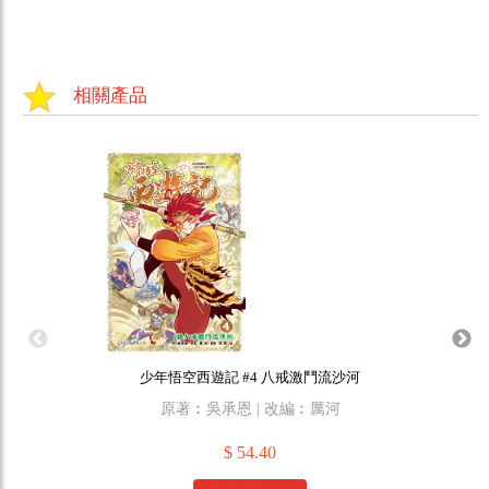
相關產品
少年悟空西遊記 #4 八戒激鬥流沙河
原著︰吳承恩 | 改編︰厲河
原作
$ 54.40