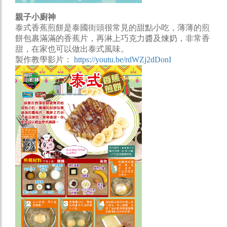
親子小廚神
泰式香蕉煎餅是泰國街頭很常見的甜點小吃，薄薄的煎
餅包裹滿滿的香蕉片，再淋上巧克力醬及煉奶，非常香
甜，在家也可以做出泰式風味。
製作教學影片：
https://youtu.be/rdWZj2dDonI