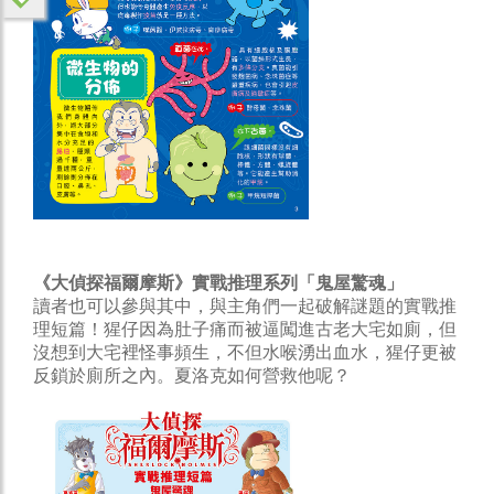
《大偵探福爾摩斯》實戰推理系列「鬼屋驚魂」
讀者也可以參與其中，與主角們一起破解謎題的實戰推
理短篇！猩仔因為肚子痛而被逼闖進古老大宅如廁，但
沒想到大宅裡怪事頻生，不但水喉湧出血水，猩仔更被
反鎖於廁所之內。夏洛克如何營救他呢？