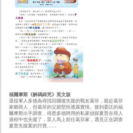
福爾摩斯《解碼緝兇》英文版
退役軍人多德為尋找回國後失蹤的戰友葛菲，親赴葛菲
家鄉尋人，但葛菲的父親堅拒透露實情。接到委託的福
爾摩斯出手調查，得悉多德聘用的私家偵探夏普在尋人
過程中也失蹤了，眾人馬上前往葛菲家，遇見正在調查
夏普失蹤案的孖寶……