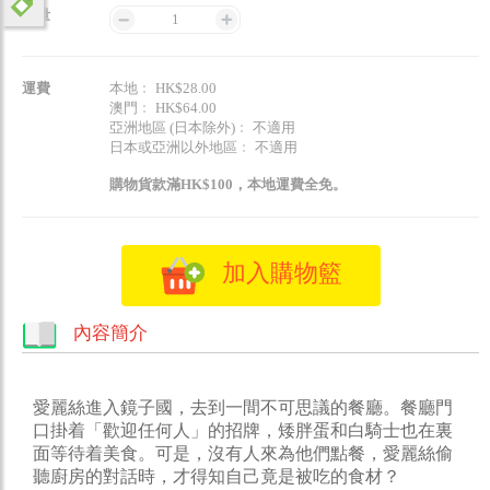
數量
1
運費
本地﹕ HK$28.00
澳門﹕ HK$64.00
亞洲地區 (日本除外)﹕ 不適用
日本或亞洲以外地區﹕ 不適用
購物貨款滿HK$100，本地運費全免。
加入購物籃
內容簡介
愛麗絲進入鏡子國，去到一間不可思議的餐廳。餐廳門
口掛着「歡迎任何人」的招牌，矮胖蛋和白騎士也在裏
面等待着美食。可是，沒有人來為他們點餐，愛麗絲偷
聽廚房的對話時，才得知自己竟是被吃的食材？