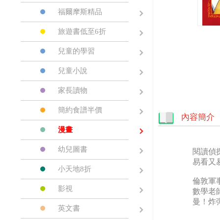
福爾摩斯精品
旅遊書低至6折
兒童的學習
兒童小說
家長讀物
簡約食譜半價
內容簡介
漫畫
幼兒圖書
閱讀偵
易看又
小天地8折
倫敦軍
影視
數學老
曼！炸
英文書