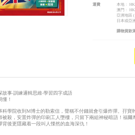
運費
本地﹕ HK$
澳門﹕ HK$
亞洲地區 (
日本或亞洲以
購物貨款滿
探故事‧訓練邏輯思維‧學習四字成語
易懂！
事科學院收到M博士的勒索信，聲稱不付錢就會引爆炸彈。孖寶
師被殺，安置炸彈的印刷工人墮樓，只留下兩組神秘暗語！福爾
彈背後更隱藏着一段叫人慄然的血海深仇！