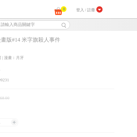
0
登入 / 註冊
畫版#14 米字旗殺人事件
 | 漫畫︰月牙
1
99231
 68.00
1