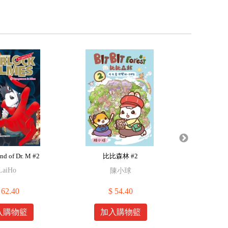
nd of Dr. M #2
比比森林 #2
比比
LaiHo
陳小球
 62.40
$ 54.40
$
入購物籃
加入購物籃
加