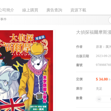
公司簡介
線上購買
廣告查詢
資源下載
人事件
大偵探福爾摩斯漫
作者
原著︰厲河
2023-09-2
出版日期
97898876
書號
$ 34.00
定價
$
庫存
充足
數量