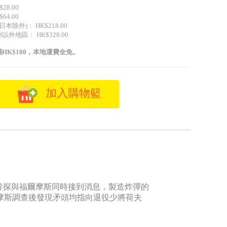
28.00
64.00
日本除外)﹕ HK$218.00
外地區﹕ HK$328.00
HK$100，本地運費全免。
加入購物籃
幹探與福爾摩斯同時接到消息，製造炸彈的
摩斯調查後發現矛頭均指向退役少將荷夫