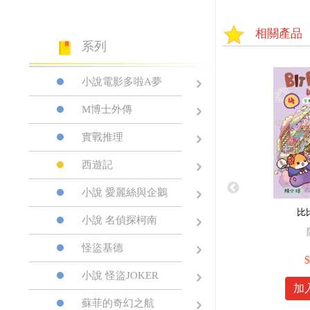
相關產品
系列
小說電影多啦A夢
M博士外傳
實戰推理
西遊記
小說 愛麗絲與企鵝
比
小說 名偵探柯南
怪盜基德
$
小說 怪盜JOKER
加
蘇菲的奇幻之航