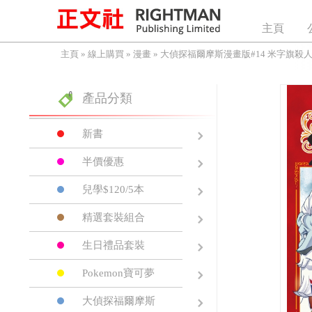
主頁
主頁
»
線上購買
»
漫畫
»
大偵探福爾摩斯漫畫版#14 米字旗殺
產品分類
新書
半價優惠
兒學$120/5本
精選套裝組合
生日禮品套裝
Pokemon寶可夢
大偵探福爾摩斯