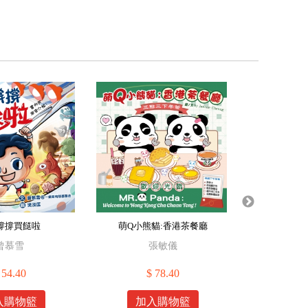
撐撐買餸啦
萌Q小熊貓:香港茶餐廳
萌Q小熊
Janet
曾慕雪
張敏儀
 54.40
$ 78.40
$
入購物籃
加入購物籃
加