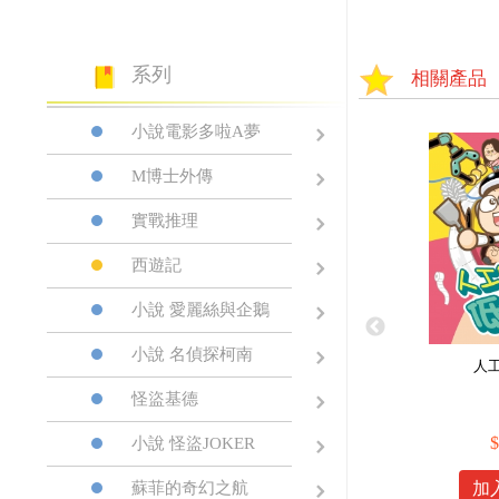
系列
相關產品
小說電影多啦A夢
M博士外傳
實戰推理
西遊記
小說 愛麗絲與企鵝
小說 名偵探柯南
人
怪盜基德
$
小說 怪盜JOKER
蘇菲的奇幻之航
加