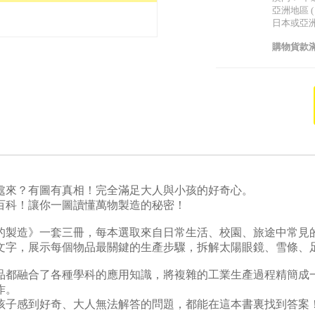
亞洲地區 
日本或亞
購物貨款滿
處來？有圖有真相！完全滿足大人與小孩的好奇心。
百科！讓你一圖讀懂萬物製造的秘密！
的製造》一套三冊，每本選取來自日常生活、校園、旅途中常見
文字，展示每個物品最關鍵的生產步驟，拆解太陽眼鏡、雪條、
品都融合了各種學科的應用知識，將複雜的工業生產過程精簡成
作。
孩子感到好奇、大人無法解答的問題，都能在這本書裏找到答案