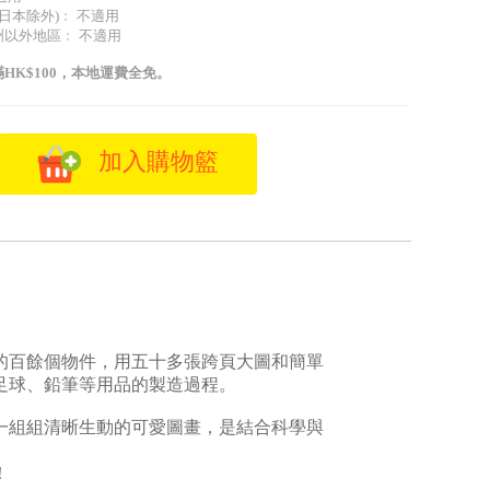
(日本除外)﹕ 不適用
洲以外地區﹕ 不適用
HK$100，本地運費全免。
加入購物籃
的百餘個物件，用五十多張跨頁大圖和簡單
足球、鉛筆等用品的製造過程。
一組組清晰生動的可愛圖畫，是結合科學與
！