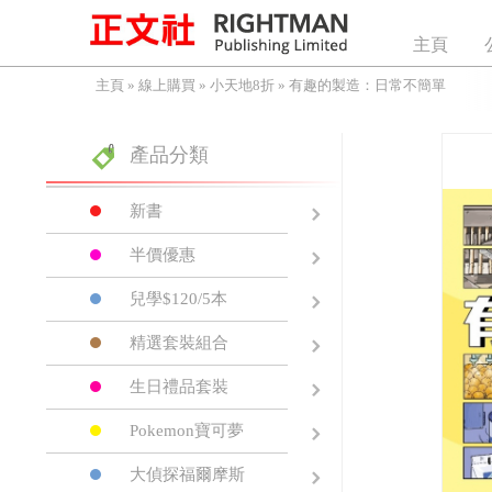
主頁
主頁
»
線上購買
»
小天地8折
»
有趣的製造：日常不簡單
產品分類
新書
半價優惠
兒學$120/5本
精選套裝組合
生日禮品套裝
Pokemon寶可夢
大偵探福爾摩斯