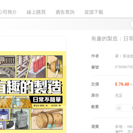
公司簡介
線上購買
廣告查詢
資源下載
有趣的製造：日
作者
著︰張金妙
97898870
書號
$ 70.40
定價
$
庫存
充足
數量
運費
本地﹕ HK$
澳門﹕ 不