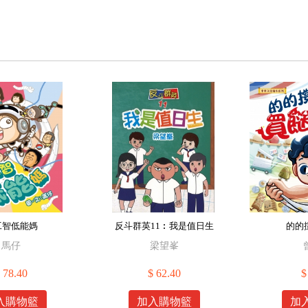
工智低能媽
反斗群英11︰我是值日生
的的
馬仔
梁望峯
 78.40
$ 62.40
$
入購物籃
加入購物籃
加