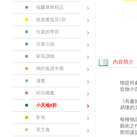
福爾摩斯精品
旅遊書低至6折
兒童的學習
兒童小說
家長讀物
內容簡介
簡約食譜半價
漫畫
物從何
造物小
幼兒圖書
《有趣
小天地8折
易懂的
影視
每種物
藝術之
英文書
那些讓