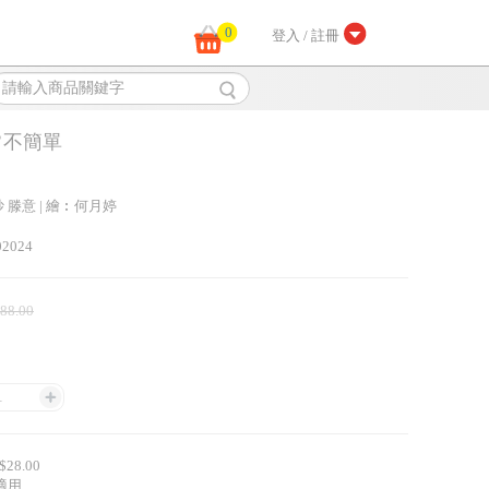
0
登入 / 註冊
常不簡單
 滕意 | 繪︰何月婷
02024
 88.00
1
28.00
適用