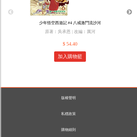
少年悟空西遊記 #4 八戒激鬥流沙河
原著︰吳承恩 | 改編︰厲河
原作
$ 54.40
加入購物籃
版權聲明
私穩政策
購物細則