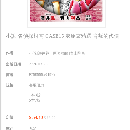
小說 名偵探柯南 CASE15 灰原哀精選 背叛的代價
作者
小說]酒井匙 | [原著‧插圖]青山剛昌
2726-03-26
出版日期
9789888504978
書號
規格
書展優惠
1本8折
5本7折
$ 54.40
定價
$ 68.00
庫存
充足