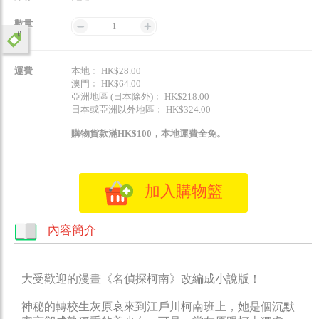
數量
1
運費
本地﹕ HK$28.00
澳門﹕ HK$64.00
亞洲地區 (日本除外)﹕ HK$218.00
日本或亞洲以外地區﹕ HK$324.00
購物貨款滿HK$100，本地運費全免。
加入購物籃
內容簡介
大受歡迎的漫畫《名偵探柯南》改編成小說版！
神秘的轉校生灰原哀來到江戶川柯南班上，她是個沉默