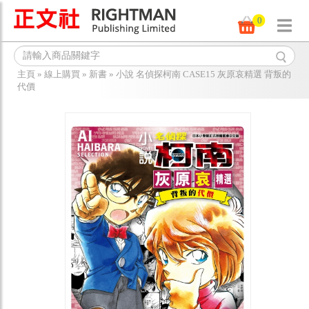
0
主頁
»
線上購買
»
新書
»
小說 名偵探柯南 CASE15 灰原哀精選 背叛的
代價