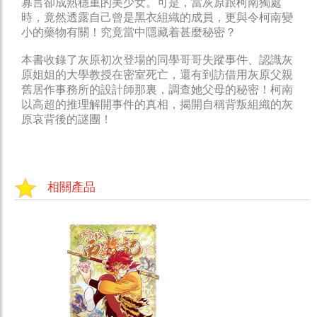
寡言卻成熟穩重的美少女。可是，當灰原跟柯南獨處
時，竟然透露自己曾是黑衣組織的成員，更與令柯南變
小的藥物有關！究竟當中隱藏着甚麼秘密？
本書收錄了灰原初次登場的同學哥哥失蹤事件、認識灰
原姐姐的大學教授在密室死亡，還有到訪借用灰原父親
舊居作事務所的設計師那裏，調查她父母的秘密！柯南
以高超的推理解開事件的真相，揭開自稱背叛組織的灰
原哀背後的謎團！
相關產品