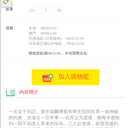
數量
1
運費
本地﹕ HK$28.00
澳門﹕ HK$64.00
亞洲地區 (日本除外)﹕ HK$218.00
日本或亞洲以外地區﹕ HK$324.00
購物貨款滿HK$100，本地運費全免。
加入購物籃
內容簡介
一名女子到訪，要求福爾摩斯和華生陪同出席一個神秘
的約會，並道出一宗奇事──自其父失蹤後，她每年都收
到一顆不知誰人寄來的珍珠。三人赴會後，卻發現邀約