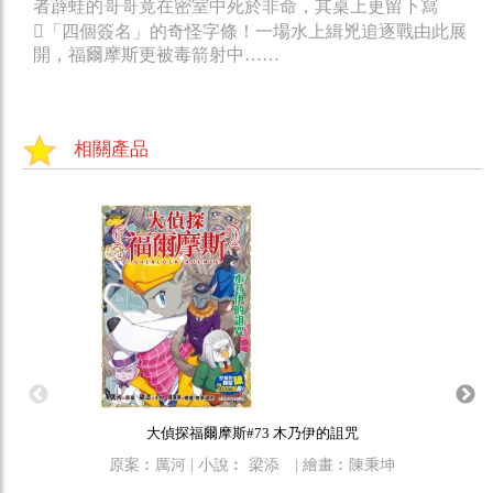
者薜蛙的哥哥竟在密室中死於非命，其桌上更留下寫
「四個簽名」的奇怪字條！一場水上緝兇追逐戰由此展
開，福爾摩斯更被毒箭射中……
相關產品
大偵探福爾摩斯#73 木乃伊的詛咒
原案︰厲河 | 小說︰ 梁添 | 繪畫︰陳秉坤