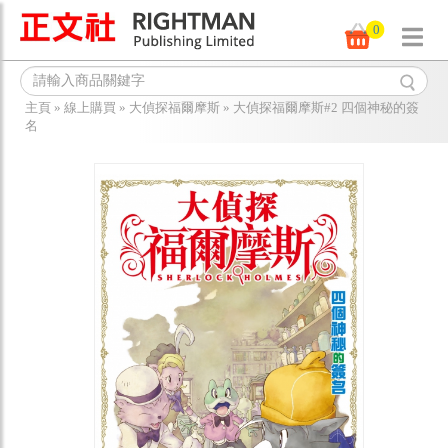
0
主頁
»
線上購買
»
大偵探福爾摩斯
»
大偵探福爾摩斯#2 四個神秘的簽
名