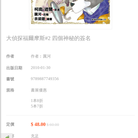
大偵探福爾摩斯#2 四個神秘的簽名
作者
作者︰厲河
2010-01-30
出版日期
9789887749356
書號
規格
書展優惠
1本8折
5本7折
$ 48.00
定價
$ 60.00
庫存
充足