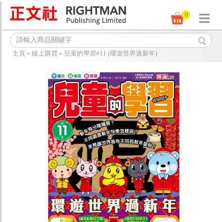
0
主頁
»
線上購買
»
兒童的學習#11 (環遊世界過新年)