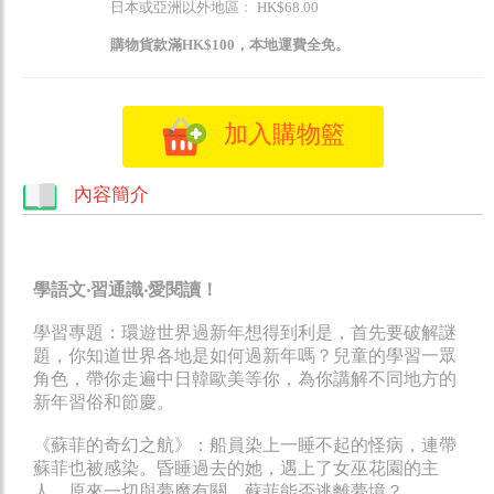
日本或亞洲以外地區﹕ HK$68.00
購物貨款滿HK$100，本地運費全免。
加入購物籃
內容簡介
學語文‧習通識‧愛閱讀！
學習專題：環遊世界過新年想得到利是，首先要破解謎
題，你知道世界各地是如何過新年嗎？兒童的學習一眾
角色，帶你走遍中日韓歐美等你，為你講解不同地方的
新年習俗和節慶。
《蘇菲的奇幻之航》：船員染上一睡不起的怪病，連帶
蘇菲也被感染。昏睡過去的她，遇上了女巫花園的主
人，原來一切與夢魔有關。蘇菲能否逃離夢境？