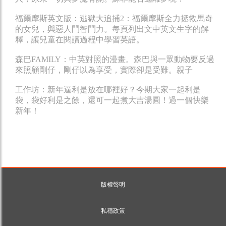
福爾摩斯英文版：逃獄大追捕2：福爾摩斯全力拯救馬奇
的女兒，與惡人鬥智鬥力。每頁列出文中英文生字的解
釋，讓兒童在閱讀過程中學習英語。
森巴FAMILY：中英對照的漫畫。森巴與一眾動物要反過
來照顧剛仔，剛仔以為享受，實際卻是受難。親子
工作坊：新年逼利是放在哪裡好？今期大家一起利是
袋，袋好利是之餘，還可一起煮大吉湯圓！過一個快樂
新年！
版權聲明
私穩政策