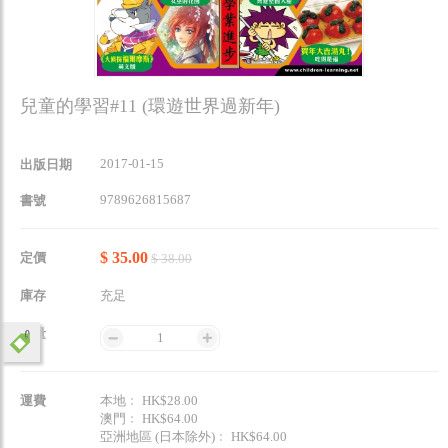
兒童的學習#11 (環遊世界過新年)
2017-01-15
出版日期
9789626815687
書號
$ 35.00
定價
$ 38.00
庫存
充足
數量
1
運費
本地﹕ HK$28.00
澳門﹕ HK$64.00
亞洲地區 (日本除外)﹕ HK$64.00