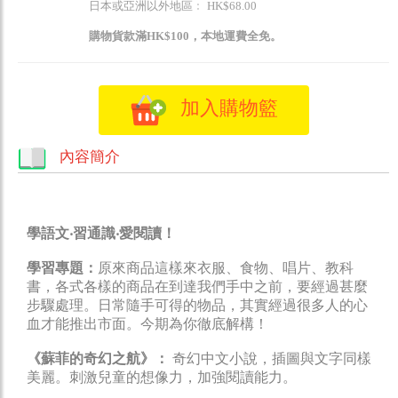
日本或亞洲以外地區﹕ HK$68.00
購物貨款滿HK$100，本地運費全免。
加入購物籃
內容簡介
學語文‧習通識‧愛閱讀！
學習專題：
原來商品這樣來衣服、食物、唱片、教科
書，各式各樣的商品在到達我們手中之前，要經過甚麼
步驟處理。日常隨手可得的物品，其實經過很多人的心
血才能推出市面。今期為你徹底解構！
《蘇菲的奇幻之航》：
奇幻中文小說，插圖與文字同樣
美麗。刺激兒童的想像力，加強閱讀能力。