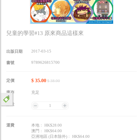
兒童的學習#13 原來商品這樣來
2017-03-15
出版日期
9789626815700
書號
$ 35.00
定價
$ 38.00
庫存
充足
數量
1
運費
本地﹕ HK$28.00
澳門﹕ HK$64.00
亞洲地區 (日本除外)﹕ HK$64.00