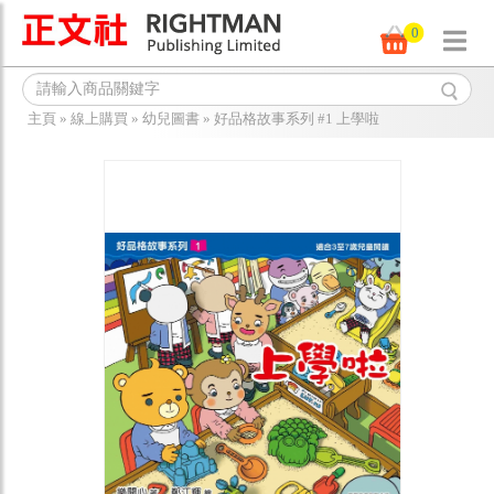
0
主頁
»
線上購買
»
幼兒圖書
»
好品格故事系列 #1 上學啦