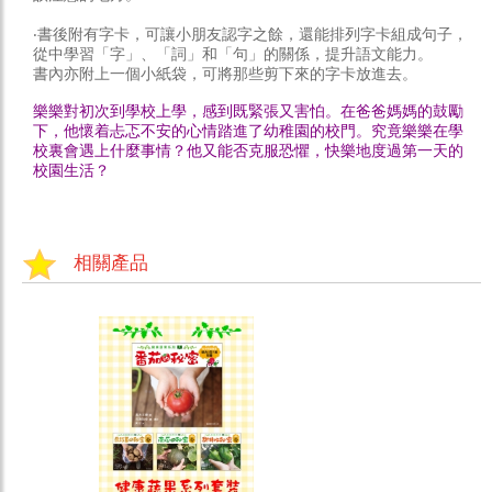
‧書後附有字卡，可讓小朋友認字之餘，還能排列字卡組成句子，
從中學習「字」、「詞」和「句」的關係，提升語文能力。
書內亦附上一個小紙袋，可將那些剪下來的字卡放進去。
樂樂對初次到學校上學，感到既緊張又害怕。在爸爸媽媽的鼓勵
下，他懷着忐忑不安的心情踏進了幼稚園的校門。究竟樂樂在學
校裏會遇上什麼事情？他又能否克服恐懼，快樂地度過第一天的
校園生活？
相關產品