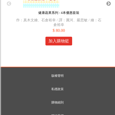
健康蔬果系列 - 4本優惠套裝
作：真木文繪、石倉裕幸 / 譯：厲河、嚴思敏 / 繪：石
作：
倉裕幸
$ 80.00
加入購物籃
版權聲明
私穩政策
購物細則