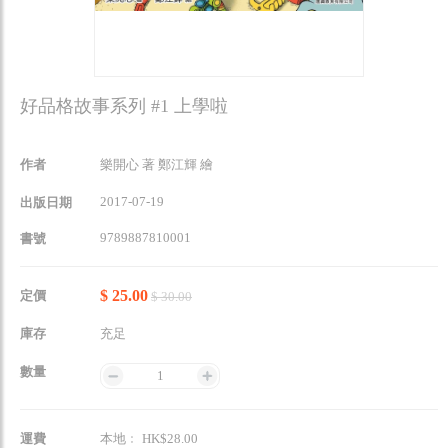
好品格故事系列 #1 上學啦
作者
樂開心 著 鄭江輝 繪
2017-07-19
出版日期
9789887810001
書號
$ 25.00
定價
$ 30.00
庫存
充足
數量
1
運費
本地﹕ HK$28.00