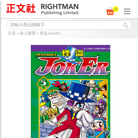
0
主頁
»
線上購買
»
怪盜Joker#5