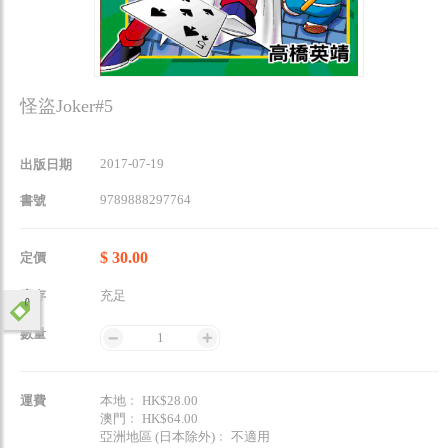
怪盜Joker#5
2017-07-19
出版日期
9789888297764
書號
$ 30.00
定價
庫存
充足
數量
1
運費
本地﹕ HK$28.00
澳門﹕ HK$64.00
亞洲地區 (日本除外)﹕ 不適用