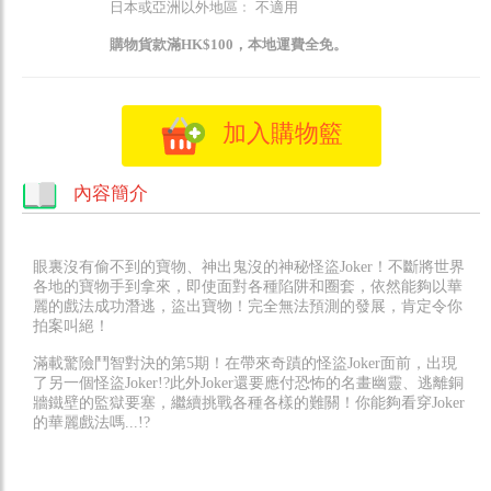
日本或亞洲以外地區﹕ 不適用
購物貨款滿HK$100，本地運費全免。
加入購物籃
內容簡介
眼裏沒有偷不到的寶物、神出鬼沒的神秘怪盜Joker！不斷將世界
各地的寶物手到拿來，即使面對各種陷阱和圈套，依然能夠以華
麗的戲法成功潛逃，盜出寶物！完全無法預測的發展，肯定令你
拍案叫絕！
滿載驚險鬥智對決的第5期！在帶來奇蹟的怪盜Joker面前，出現
了另一個怪盜Joker!?此外Joker還要應付恐怖的名畫幽靈、逃離銅
牆鐵壁的監獄要塞，繼續挑戰各種各樣的難關！你能夠看穿Joker
的華麗戲法嗎...!?