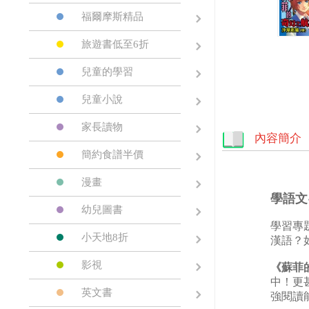
福爾摩斯精品
旅遊書低至6折
兒童的學習
兒童小說
家長讀物
內容簡介
簡約食譜半價
漫畫
學語文
幼兒圖書
學習專
小天地8折
漢語？
影視
《蘇菲
中！更
英文書
強閱讀