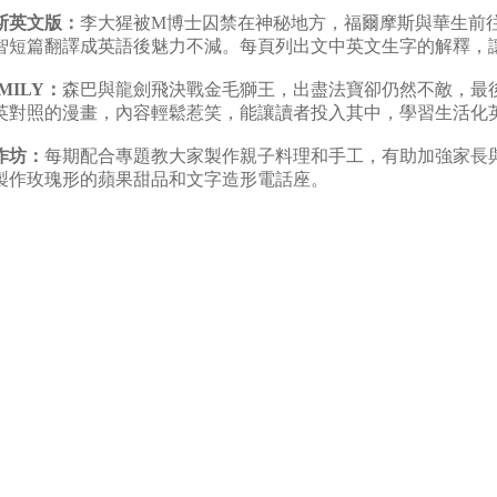
斯英文版：
李大猩被M博士囚禁在神秘地方，福爾摩斯與華生前
智短篇翻譯成英語後魅力不減。每頁列出文中英文生字的解釋，
MILY：
森巴與龍劍飛決戰金毛獅王，出盡法寶卻仍然不敵，最
英對照的漫畫，內容輕鬆惹笑，能讓讀者投入其中，學習生活化
作坊：
每期配合專題教大家製作親子料理和手工，有助加強家長
製作玫瑰形的蘋果甜品和文字造形電話座。