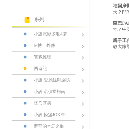
福爾摩
天？鬥
系列
森巴FA
牠？中
小說電影多啦A夢
親子工
M博士外傳
教大家
實戰推理
西遊記
小說 愛麗絲與企鵝
小說 名偵探柯南
怪盜基德
小說 怪盜JOKER
蘇菲的奇幻之航