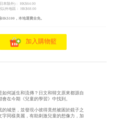
日本除外)﹕ HK$64.00
外地區﹕ HK$68.00
HK$100，本地運費全免。
加入購物籃
是如何誕生和流傳？日文和韓文原來都源自
都會在今期《兒童的學習》中找到。
底的城堡，並發現小彼得竟然被困於鏡子之
文字同樣美麗，有助刺激兒童的想像力，加