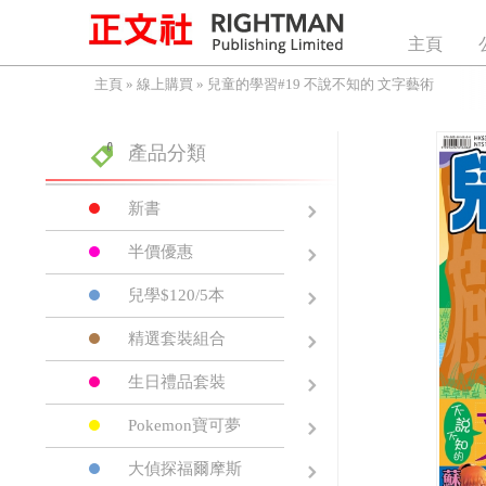
主頁
主頁
»
線上購買
»
兒童的學習#19 不說不知的 文字藝術
產品分類
新書
半價優惠
兒學$120/5本
精選套裝組合
生日禮品套裝
Pokemon寶可夢
大偵探福爾摩斯