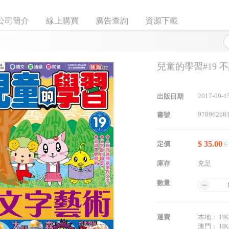
公司簡介
線上購買
廣告查詢
資源下載
兒童的學習#19 
2017-09-1
出版日期
97896268
書號
$ 35.00
定價
$
庫存
充足
數量
運費
本地﹕ HK$
澳門﹕ HK$