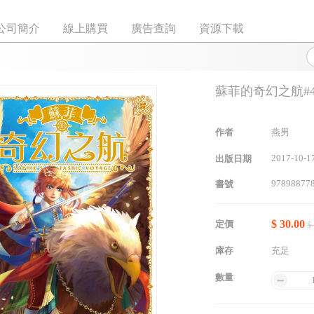
公司簡介
線上購買
廣告查詢
資源下載
蘇菲的奇幻之航#
作者
燕男
2017-10-1
出版日期
97898877
書號
$ 30.00
定價
$
庫存
充足
數量