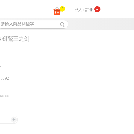
0
登入 / 註冊
4 獅鷲王之劍
7
86092
 60.00
1