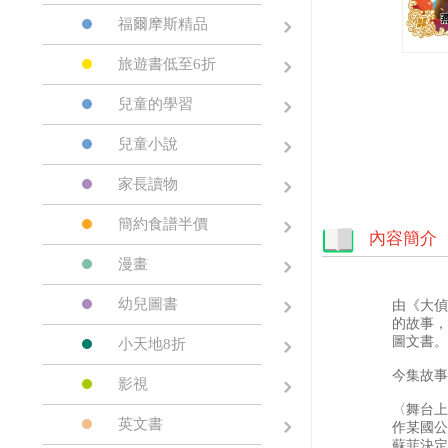
福爾摩斯精品
旅遊書低至6折
兒童的學習
兒童小說
家長讀物
簡約食譜半價
內容簡介
漫畫
幼兒圖書
由《大偵
的故事，
圖文書。
小天地8折
今集故事
影視
〈舞台上
英文書
作某國公
蘇菲決定