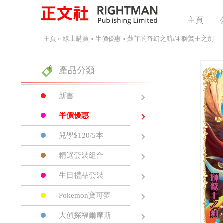
主頁
主頁
»
線上購買
»
半價優惠
»
蘇菲的奇幻之航#4 獅鷲王之劍
產品分類
新書
半價優惠
兒學$120/5本
精選套裝組合
生日禮品套裝
Pokemon寶可夢
大偵探福爾摩斯