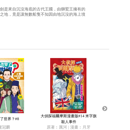
劍是來自沉沒海底的古代王國，由獅鷲王擁有的
之地，竟是讓無數船隻不知因由地沉沒的海上墳
大偵探福爾摩斯漫畫版#14 米字旗
大偵探福爾摩斯
了世界？#8
殺人事件
盧冠麟
原著︰厲河 | 漫畫︰月牙
原著︰厲