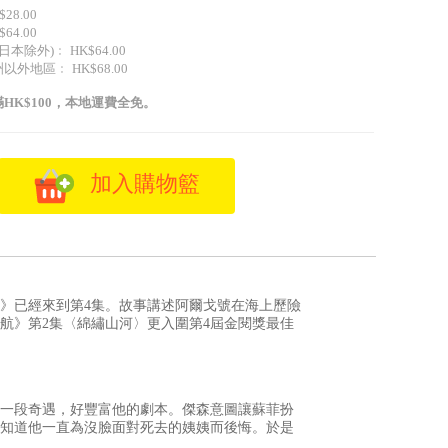
28.00
64.00
日本除外)﹕ HK$64.00
外地區﹕ HK$68.00
HK$100，本地運費全免。
加入購物籃
》已經來到第4集。故事講述阿爾戈號在海上歷險
航》第2集〈綿繡山河〉更入圍第4屆金閱獎最佳
一段奇遇，好豐富他的劇本。傑森意圖讓蘇菲扮
知道他一直為沒臉面對死去的姨姨而後悔。於是