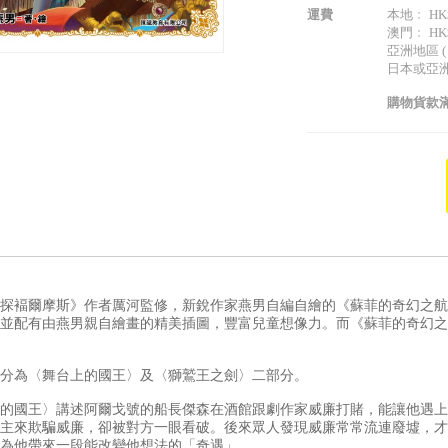
運費
本地﹕ HK$
澳門﹕ HK$
亞洲地區 (
日本或亞洲以
購物貨款滿
探褔爾摩斯》作者厲河監修，新銳作家燕男自編自繪的《蘇菲的奇幻之航
並配有由燕男親自繪畫的精美插圖，豐富兒童想像力。而《蘇菲的奇幻之
分為〈舞台上的國王〉及〈獅鷲王之劍〉二部分。
的國王〉講述阿爾戈號的船長傑森在酒館跟劇作家威廉打賭，能讓他遇上
主來欺騙威廉，卻被對方一眼看破。後來眾人發現威廉常常流連廢墟，才
為他帶來一段能改變他想法的「奇遇」……