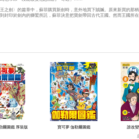
王之劍〉的篇章中，蘇菲購買新劍時，意外地買下賊贓。原來新買的那柄
到封印於劍內的獅鷲所託，蘇菲決意把寶劍帶回古代王國。然而王國所在
勒爾圖鑑 厚裝版
寶可夢 伽勒爾圖鑑
誰改變