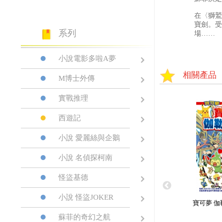
在〈獅鷲
寶劍。受
系列
場……
小說電影多啦A夢
相關產品
M博士外傳
實戰推理
西遊記
小說 愛麗絲與企鵝
小說 名偵探柯南
怪盜基德
小說 怪盜JOKER
寶可夢 伽
蘇菲的奇幻之航