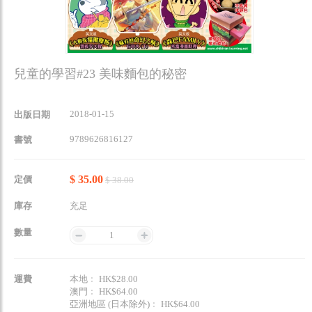
兒童的學習#23 美味麵包的秘密
2018-01-15
出版日期
9789626816127
書號
$ 35.00
定價
$ 38.00
庫存
充足
數量
1
運費
本地﹕ HK$28.00
澳門﹕ HK$64.00
亞洲地區 (日本除外)﹕ HK$64.00