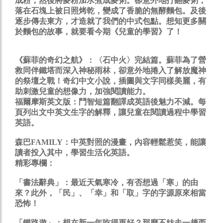
成粉，然後將麥粉加水煮成麥粥。卻意外地打翻麥粥，
落在石塊上被日照烤乾，變成了香脆的無酵麵包。及後
逐步傳去東方，才造就了我們的中式包點。想知更多關
於麵包的故事，就要看今期《兒童的學習》了！
《蘇菲的奇幻之航》：
〈石中火〉完結篇。蘇菲為了營
救同伴鐵塔而深入神秘雨林，卻意外地捲入了解放魔神
的祭壇之戰！奇幻中文小說，插圖與文字同樣美麗，有
助刺激兒童的想像力，加強閱讀能力。
福爾摩斯英文版：鬥智短篇翻譯成英語後魅力不減。每
頁列出文中英文生字的解釋，讓兒童在閱讀過程中學習
英語。
森巴FAMILY：
中英對照的漫畫，內容輕鬆惹笑，能讓
讀者投入其中，學習生活化英語。
精彩專欄：
「書法辭典」：
最近天氣寒冷，有否想過「寒」的由
來？此外，「民」、「幸」和「取」字的字源原來相當
恐怖！
「鐵路遊」：
想在新一年吃得更好？那麼不妨走一趟西