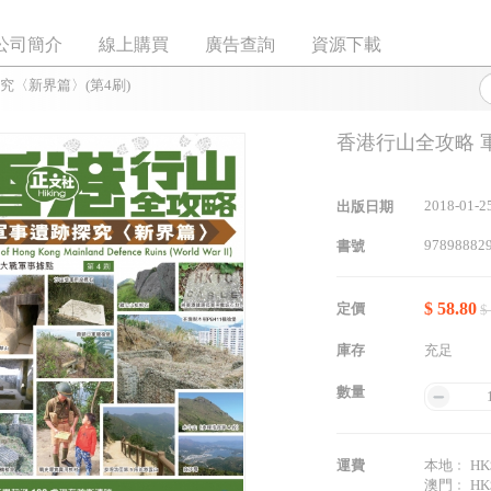
公司簡介
線上購買
廣告查詢
資源下載
究〈新界篇〉(第4刷)
香港行山全攻略 
2018-01-2
出版日期
97898882
書號
$ 58.80
定價
$
庫存
充足
數量
運費
本地﹕ HK$
澳門﹕ HK$