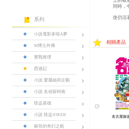
上的敬
同時，
使仍活
系列
小說電影多啦A夢
相關產品
M博士外傳
實戰推理
西遊記
小說 愛麗絲與企鵝
小說 名偵探柯南
怪盜基德
小說 怪盜JOKER
名古屋旅遊
蘇菲的奇幻之航