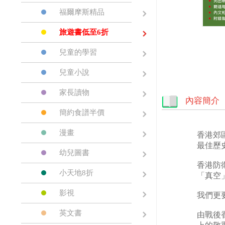
福爾摩斯精品
旅遊書低至6折
兒童的學習
兒童小說
家長讀物
內容簡介
簡約食譜半價
漫畫
香港郊
最佳歷
幼兒圖書
香港防
小天地8折
「真空
影視
我們更
英文書
由戰後