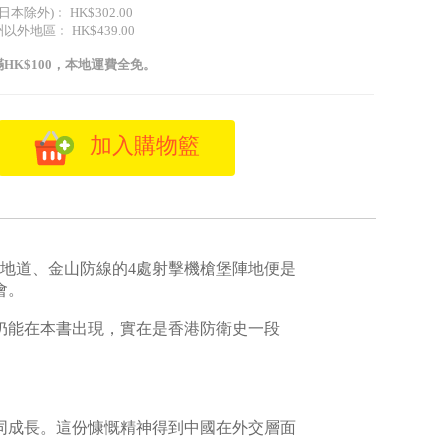
日本除外)﹕ HK$302.00
外地區﹕ HK$439.00
HK$100，本地運費全免。
加入購物籃
地道、金山防線的4處射擊機槍堡陣地便是
會。
仍能在本書出現，實在是香港防衛史一段
同成長。這份慷慨精神得到中國在外交層面