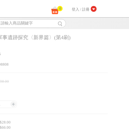
0
登入 / 註冊
軍事遺跡探究〈新界篇〉(第4刷)
5
98808
 98.00
1
28.00
66.00