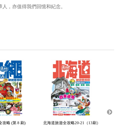
華人，亦值得我們回憶和紀念。
。
略 (第 8 刷)
北海道旅遊全攻略20-21（13刷）
京阪神旅遊
（編