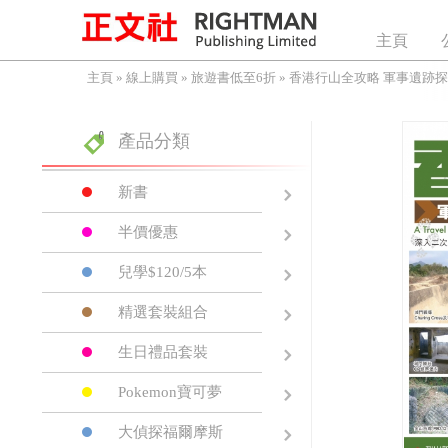
主頁
主頁
»
線上購買
»
旅遊書低至6折
»
香港行山全攻略 軍事遺跡探
產品分類
新書
半價優惠
兒學$120/5本
精選套裝組合
生日禮品套裝
Pokemon寶可夢
大偵探福爾摩斯