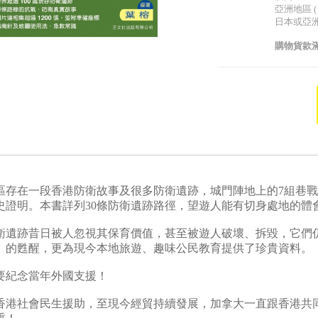
亞洲地區 (
日本或亞洲以
購物貨款滿
區存在一段香港防衛故事及很多防衛遺跡，城門陣地上的7組巷戰
史證明。本書詳列30條防衛遺跡路徑，望遊人能有切身處地的體
衛遺跡昔日被人忽視其保育價值，甚至被遊人破壞、拆毀，它們
」的甦醒，更為現今本地旅遊、趣味公民教育提供了珍貴資料。
要紀念當年外國支援！
香港社會民生援助，至現今經貿持續發展，加拿大一直跟香港共