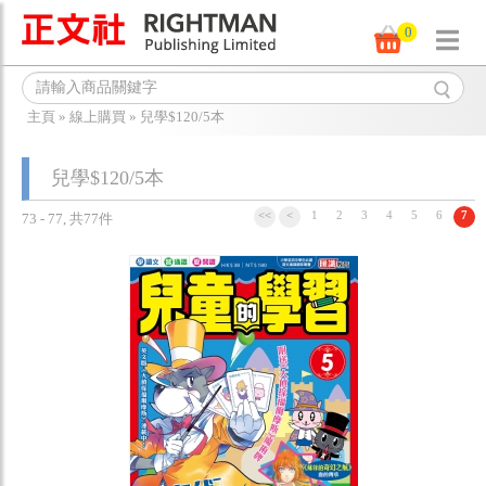
0
主頁
»
線上購買
»
兒學$120/5本
兒學$120/5本
<<
<
1
2
3
4
5
6
7
73 - 77, 共77件