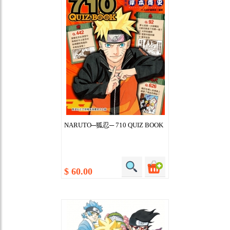
NARUTO─狐忍─ 710 QUIZ BOOK
$ 60.00