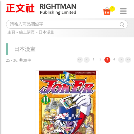
0
主頁
»
線上購買
»
日本漫畫
日本漫畫
<<
<
1
2
3
4
>
>>
25 - 36, 共39件