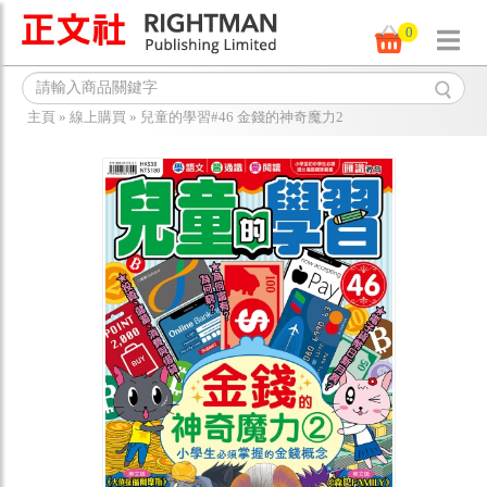
0
主頁
»
線上購買
»
兒童的學習#46 金錢的神奇魔力2