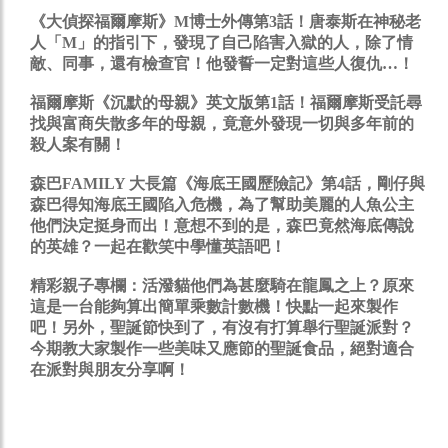
《大偵探福爾摩斯》M博士外傳第3話！
唐泰斯在神秘老
人「M」的指引下，發現了自己陷害入獄的人，除了情
敵、同事，還有檢查官！他發誓一定對這些人復仇…！
福爾摩斯《沉默的母親》英文版第1話！
福爾摩斯受託尋
找與富商失散多年的母親，竟意外發現一切與多年前的
殺人案有關！
森巴FAMILY 大長篇《海底王國歷險記》第4話
，剛仔與
森巴得知海底王國陷入危機，為了幫助美麗的人魚公主
他們決定挺身而出！意想不到的是，森巴竟然海底傳說
的英雄？一起在歡笑中學懂英語吧！
精彩親子專欄：
活潑貓他們為甚麼騎在龍鳳之上？原來
這是一台能夠算出簡單乘數計數機！快點一起來製作
吧！另外，聖誕節快到了，有沒有打算舉行聖誕派對？
今期教大家製作一些美味又應節的聖誕食品，絕對適合
在派對與朋友分享啊！