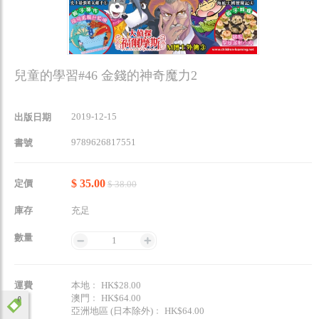
兒童的學習#46 金錢的神奇魔力2
2019-12-15
出版日期
9789626817551
書號
$ 35.00
定價
$ 38.00
庫存
充足
數量
1
運費
本地﹕ HK$28.00
澳門﹕ HK$64.00
亞洲地區 (日本除外)﹕ HK$64.00