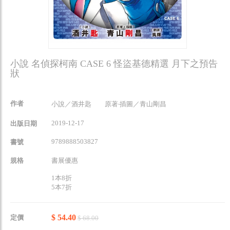
小說 名偵探柯南 CASE 6 怪盜基德精選 月下之預告
狀
作者
小說／酒井匙 原著‧插圖／青山剛昌
2019-12-17
出版日期
9789888503827
書號
規格
書展優惠
1本8折
5本7折
$ 54.40
定價
$ 68.00