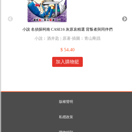
小說 名偵探柯南 CASE16 灰原哀精選 背叛者與同伴們
小說︰酒井匙 | 原著‧插圖︰青山剛昌
$ 54.40
加入購物籃
版權聲明
私穩政策