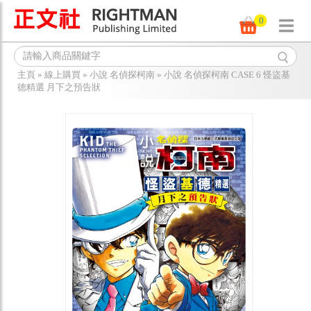
0
主頁
»
線上購買
»
小說 名偵探柯南
»
小說 名偵探柯南 CASE 6 怪盜基
德精選 月下之預告狀