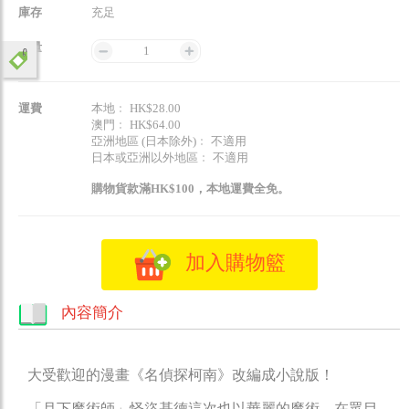
庫存
充足
數量
1
運費
本地﹕ HK$28.00
澳門﹕ HK$64.00
亞洲地區 (日本除外)﹕ 不適用
日本或亞洲以外地區﹕ 不適用
購物貨款滿HK$100，本地運費全免。
加入購物籃
內容簡介
大受歡迎的漫畫《名偵探柯南》改編成小說版！
「月下魔術師」怪盜基德這次也以華麗的魔術，在眾目