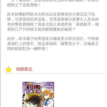
睽睽之下盜取寶物！
鈴木財團顧問鈴木次郎吉以珍貴稀有的大寶石設下陷
阱，引誘基德前來盜取，究竟基德會以甚麼出人意表的
奇術奪取寶物呢？因多次阻止基德而有「基德殺手」稱
譽的江戶川柯南又能否解開魔術的秘密？
此外，鈴木園子的男朋友京極真受次郎吉所託，守衛被
基德盯上的寶石，怪盜基德與「蹴擊貴公子」京極真之
間的精彩對決一觸即發！
相關產品