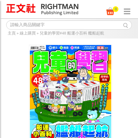
0
主頁
»
線上購買
»
兒童的學習#48 船運小百科 艦船起航