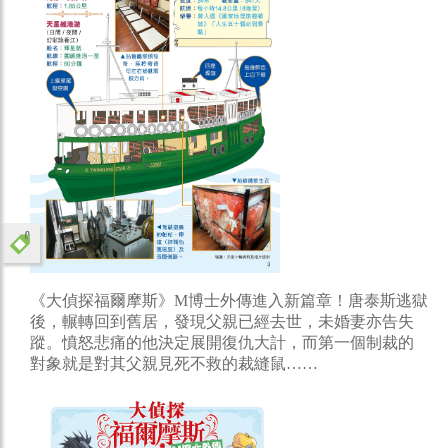
《大偵探福爾摩斯》M博士外傳進入新篇章！唐泰斯逃獄
後，輾轉回到舊居，發現父親已經去世，未婚妻亦告失
蹤。憤怒悲痛的他決定展開復仇大計，而第一個制裁的
對象就是對其父親見死不救的裁縫鼠……