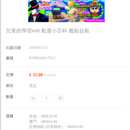
兒童的學習#48 船運小百科 艦船起航
2020-02-15
出版日期
9789626817612
書號
$ 35.00
定價
$ 38.00
庫存
充足
數量
1
運費
本地﹕ HK$28.00
澳門﹕ HK$64.00
亞洲地區 (日本除外)﹕ HK$64.00