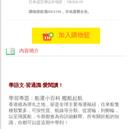
日本或亞洲以外地區﹕ HK$68.00
購物貨款滿HK$100，本地運費全免。
加入購物籃
內容簡介
學語文‧習通識‧愛閱讀！
學習專題：船運小百科
艦船起航
香港雖為彈丸之地，卻是全球主要海運樞紐，往來船隻
種類繁多，可按性質、航線等分類。從渡輪，到郵輪，
以至飛翼船，今期都會為你詳細解釋。所有關於船的知
識，你都可以從這期中學到！