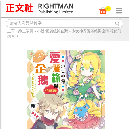
0
主頁
»
線上購買
»
小說 愛麗絲與企鵝
»
少女神探愛麗絲與企鵝 花俏幻
想 #13