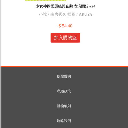
少女神探愛麗絲與企鵝 表演開始 #24
小說 / 南房秀久 插圖 / ARUYA
$ 54.40
加入購物籃
版權聲明
私穩政策
購物細則
聯絡我們