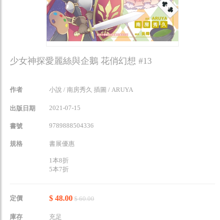
少女神探愛麗絲與企鵝 花俏幻想 #13
作者
小說 / 南房秀久 插圖 / ARUYA
2021-07-15
出版日期
9789888504336
書號
規格
書展優惠
1本8折
5本7折
$ 48.00
定價
$ 60.00
庫存
充足