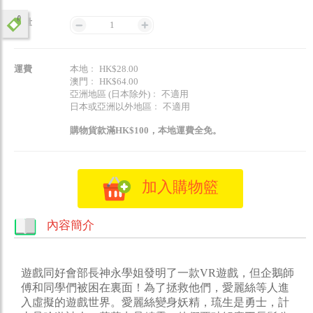
數量
1
運費
本地﹕ HK$28.00
澳門﹕ HK$64.00
亞洲地區 (日本除外)﹕ 不適用
日本或亞洲以外地區﹕ 不適用
購物貨款滿HK$100，本地運費全免。
加入購物籃
內容簡介
遊戲同好會部長神永學姐發明了一款VR遊戲，但企鵝師
傅和同學們被困在裏面！為了拯救他們，愛麗絲等人進
入虛擬的遊戲世界。愛麗絲變身妖精，琉生是勇士，計