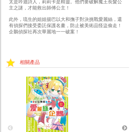
太是吟遊詩人，莉莉卡是精靈。他們要破解魔王長髮公
主之謎，才能救出師傅公主！
此外，琉生的姐姐揚巴以大和撫子對決挑戰愛麗絲，還
有偵探們接受委託保護名畫，防止被美術品怪盜偷走！
企鵝偵探社再次華麗地一一破案！
相關產品