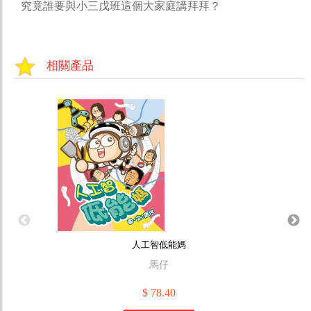
究竟誰要與小三戊班這個大家庭講拜拜？
相關產品
人工智低能媽
馬仔
$ 78.40