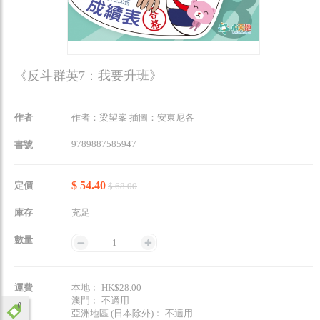
《反斗群英7：我要升班》
作者
作者：梁望峯 插圖：安東尼各
9789887585947
書號
$ 54.40
定價
$ 68.00
庫存
充足
數量
1
運費
本地﹕ HK$28.00
澳門﹕ 不適用
亞洲地區 (日本除外)﹕ 不適用