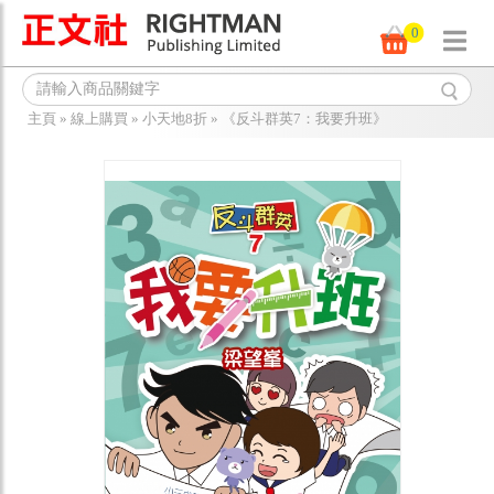
0
主頁
»
線上購買
»
小天地8折
»
《反斗群英7：我要升班》