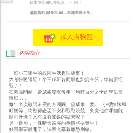
日本或亞洲以外地區﹕ 不適用
購物貨款滿HK$100，本地運費全免。
加入購物籃
內容簡介
一班小三學生的校園生活趣味故事！
大考快將逼近！小三戊班各同學也如箭在弦，準備要迎
戰了！
在緊張關頭，曾威峯發現每年平均有百分之十的學生會
留班……
每年名次敬陪末座的方圓圓、曾威峯、姜C、小櫻妹妹和
叮蟹等，均顯得忐忑不安和戰戰兢兢。究竟他們哪個能
順利升班？又有沒有驚喜的結果呢？
另一邊廂，一件晴天霹靂的事情將要發生！
好同學要離開了，課室充塞着離愁別緒。