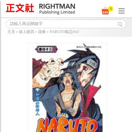
0
主頁
»
線上購買
»
漫畫
»
NARUTO狐忍#43