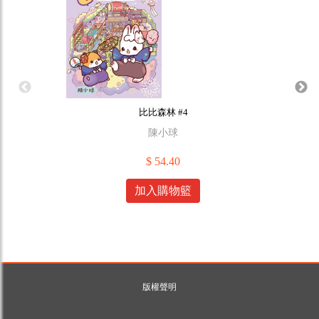
比比森林 #4
陳小球
$ 54.40
加入購物籃
版權聲明