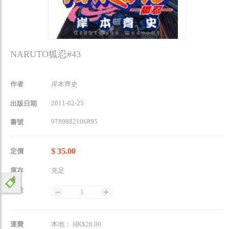
NARUTO狐忍#43
作者
岸本齊史
2011-02-25
出版日期
9789882106895
書號
$ 35.00
定價
庫存
充足
數量
1
運費
本地﹕ HK$28.00