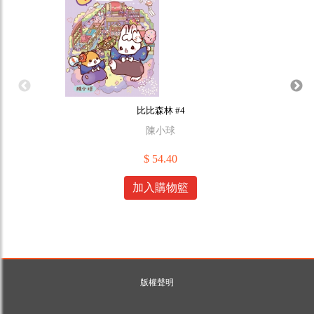
比比森林 #4
陳小球
$ 54.40
加入購物籃
版權聲明