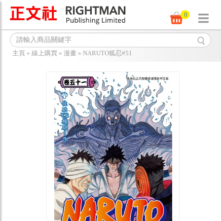
0
主頁
»
線上購買
»
漫畫
»
NARUTO狐忍#51