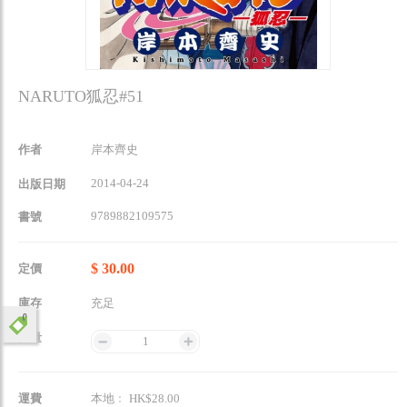
NARUTO狐忍#51
作者
岸本齊史
2014-04-24
出版日期
9789882109575
書號
$ 30.00
定價
庫存
充足
數量
1
運費
本地﹕ HK$28.00