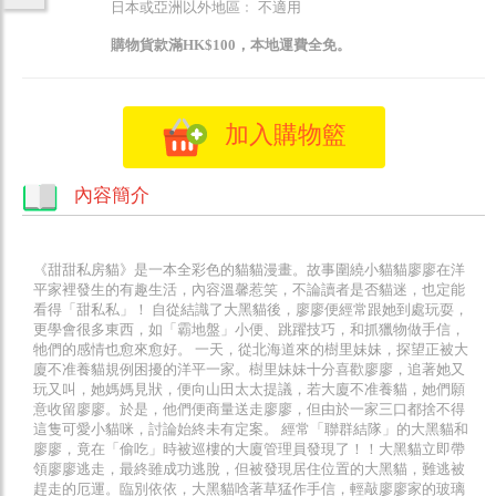
日本或亞洲以外地區﹕ 不適用
購物貨款滿HK$100，本地運費全免。
加入購物籃
內容簡介
《甜甜私房貓》是一本全彩色的貓貓漫畫。故事圍繞小貓貓廖廖在洋
平家裡發生的有趣生活，內容溫馨惹笑，不論讀者是否貓迷，也定能
看得「甜私私」！ 自從結識了大黑貓後，廖廖便經常跟她到處玩耍，
更學會很多東西，如「霸地盤」小便、跳躍技巧，和抓獵物做手信，
牠們的感情也愈來愈好。 一天，從北海道來的樹里妹妹，探望正被大
廈不准養貓規例困擾的洋平一家。樹里妹妹十分喜歡廖廖，追著她又
玩又叫，她媽媽見狀，便向山田太太提議，若大廈不准養貓，她們願
意收留廖廖。於是，他們便商量送走廖廖，但由於一家三口都捨不得
這隻可愛小貓咪，討論始終未有定案。 經常「聯群結隊」的大黑貓和
廖廖，竟在「偷吃」時被巡樓的大廈管理員發現了！！大黑貓立即帶
領廖廖逃走，最終雖成功逃脫，但被發現居住位置的大黑貓，難逃被
趕走的厄運。臨別依依，大黑貓唅著草猛作手信，輕敲廖廖家的玻璃