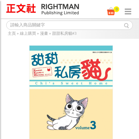
0
主頁
»
線上購買
»
漫畫
»
甜甜私房貓#3