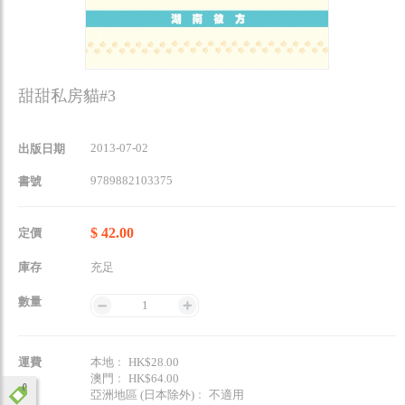
甜甜私房貓#3
2013-07-02
出版日期
9789882103375
書號
$ 42.00
定價
庫存
充足
數量
1
運費
本地﹕ HK$28.00
澳門﹕ HK$64.00
亞洲地區 (日本除外)﹕ 不適用