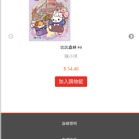
比比森林 #4
陳小球
$ 54.40
加入購物籃
版權聲明