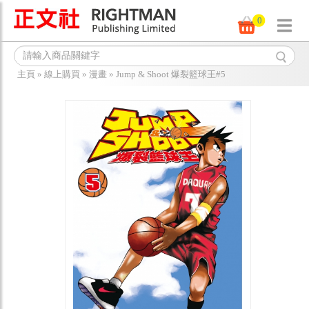
0
主頁
»
線上購買
»
漫畫
»
Jump & Shoot 爆裂籃球王#5