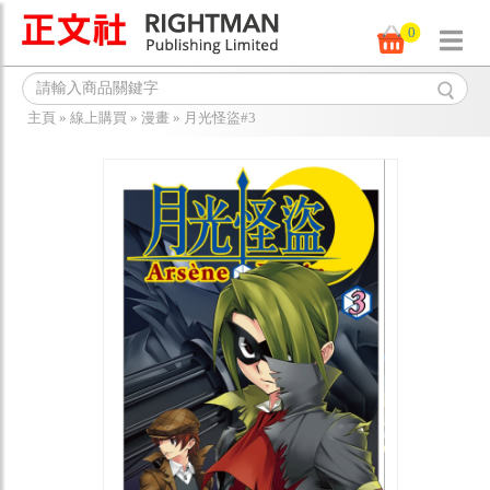
0
主頁
»
線上購買
»
漫畫
»
月光怪盜#3