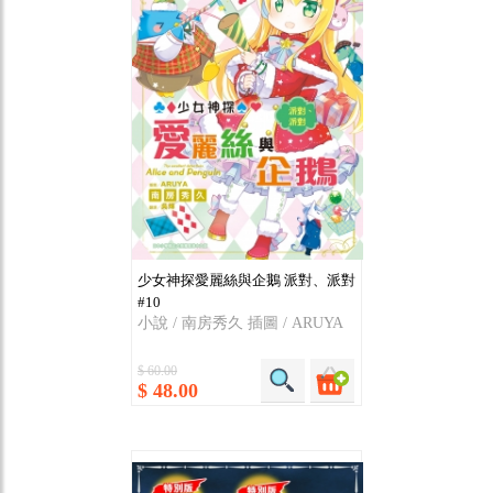
少女神探愛麗絲與企鵝 派對、派對
#10
小說 / 南房秀久 插圖 / ARUYA
$ 60.00
$ 48.00