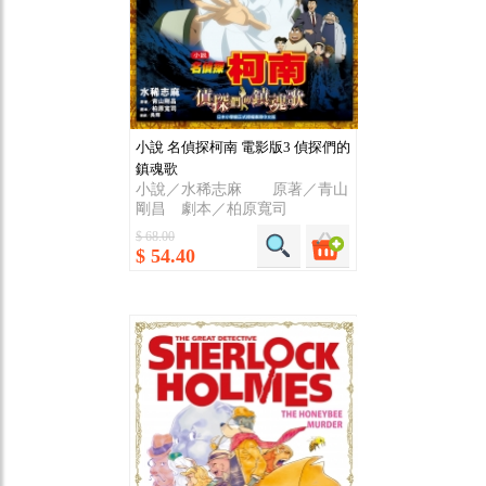
小說 名偵探柯南 電影版3 偵探們的
鎮魂歌
小說／水稀志麻 原著／青山
剛昌 劇本／柏原寬司
$ 68.00
$ 54.40