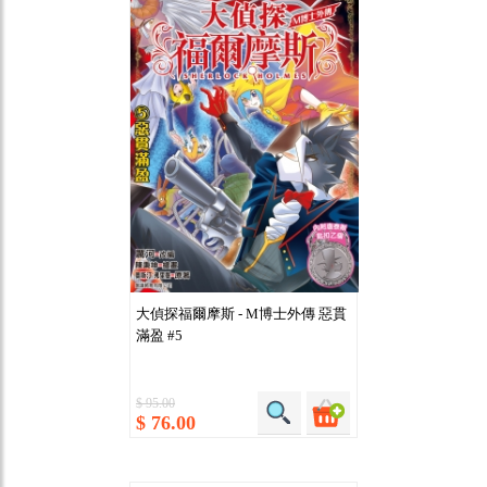
大偵探福爾摩斯 - M博士外傳 惡貫
滿盈 #5
$ 95.00
$ 76.00