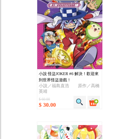
小說 怪盜JOKER #6 解決！歡迎來
到世界怪盜遊戲！
小說／福島直浩 原作／高橋
英靖
$ 60.00
$ 30.00