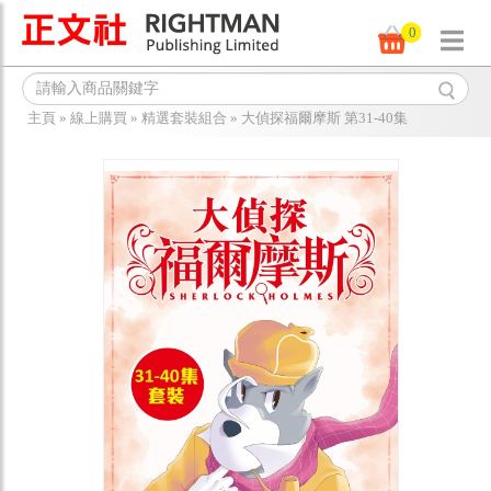
0
主頁
»
線上購買
»
精選套裝組合
»
大偵探福爾摩斯 第31-40集