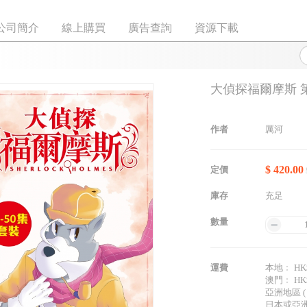
公司簡介
線上購買
廣告查詢
資源下載
大偵探福爾摩斯 第4
作者
厲河
$ 420.00
定價
庫存
充足
數量
運費
本地﹕ HK$
澳門﹕ HK$
亞洲地區 (
日本或亞洲以