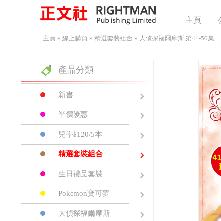
主頁
主頁
»
線上購買
»
精選套裝組合
»
大偵探福爾摩斯 第41-50集
產品分類
新書
半價優惠
兒學$120/5本
精選套裝組合
生日禮品套裝
Pokemon寶可夢
大偵探福爾摩斯