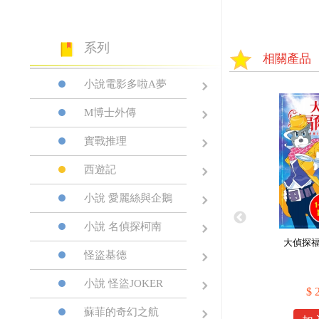
系列
相關產品
小說電影多啦A夢
M博士外傳
實戰推理
西遊記
小說 愛麗絲與企鵝
小說 名偵探柯南
大偵探福
怪盜基德
小說 怪盜JOKER
$ 
蘇菲的奇幻之航