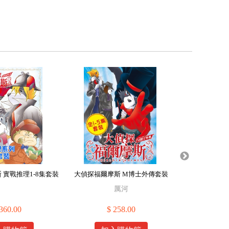
 實戰推理1-8集套裝
大偵探福爾摩斯 M博士外傳套裝
大偵探福爾
厲河
360.00
$ 258.00
$ 