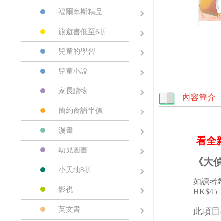
福爾摩斯精品
旅遊書低至6折
兒童的學習
兒童小說
家長讀物
內容簡介
簡約食譜半價
漫畫
看全
幼兒圖書
《大偵
小天地8折
如讀者
影視
HK$4
英文書
此項目