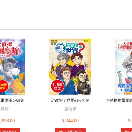
爾摩斯 1-69集
誰改變了世界#1-8套裝
大偵探福爾摩斯
厲河
盧冠麟
2,838.00
$ 244.00
$ 