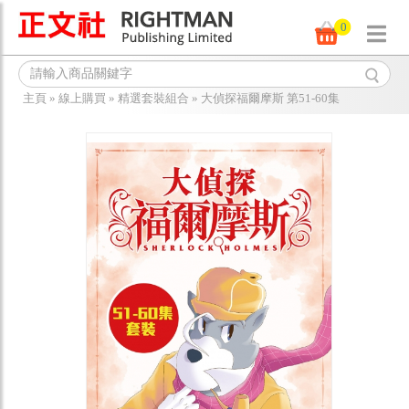
0
主頁
»
線上購買
»
精選套裝組合
»
大偵探福爾摩斯 第51-60集